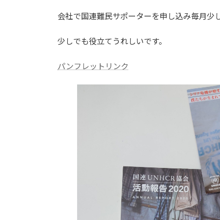
日
時
会社で国連難民サポーターを申し込み毎月少
:
少しでも役立てうれしいです。
パンフレットリンク