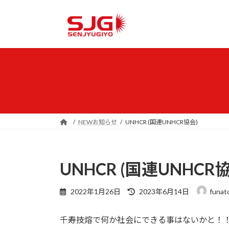
コ
ナ
ン
ビ
テ
ゲ
ン
ー
ツ
シ
へ
ョ
ス
ン
キ
に
ッ
移
プ
動
NEWお知らせ
UNHCR (国連UNHCR協会)
UNHCR (国連UNHCR
最
2022年1月26日
2023年6月14日
funat
終
更
千寿技熔で何か社会にできる事はないかと！
新