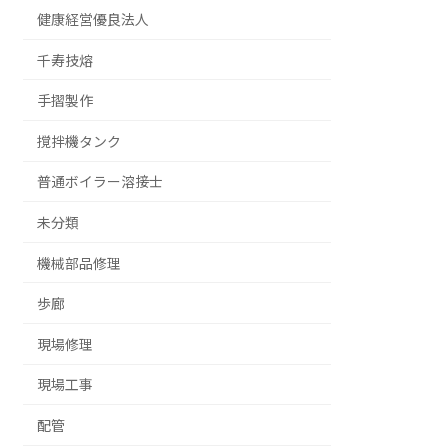
健康経営優良法人
千寿技熔
手摺製作
撹拌機タンク
普通ボイラー溶接士
未分類
機械部品修理
歩廊
現場修理
現場工事
配管