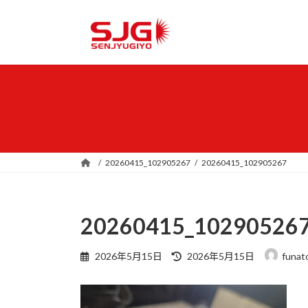
コ
ナ
ン
ビ
テ
ゲ
ン
ー
ツ
シ
へ
ョ
ス
ン
キ
に
ッ
移
プ
動
20260415_102905267
20260415_102905267
20260415_10290526
最
2026年5月15日
2026年5月15日
funat
終
更
新