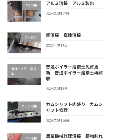
アルミ溶接 アルミ製缶
TIG溶接
2026年3月17日
銅溶接 真鍮溶接
ロー付け
2026年3月9日
普通ボイラー溶接士免許更
普通ボイラー溶接
新 普通ボイラー溶接士再試
士
験
2026年3月3日
カムシャフト肉盛り カムシ
ティグ溶接
ャフト修理
2026年2月16日
農業機械修理溶接 鋳物割れ
TIG溶接